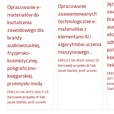
Jęz
Opracowanie
Opracowanie e-
za
zaawansowanych
materiałów do
br
technologicznie e-
kształcenia
aud
materiałów z
zawodowego dla
ek
elementami AI i
branży
adm
algorytmów uczenia
audiowizualnej,
pol
maszynowego...
fryzjersko-
ksi
kosmetycznej,
FERS.01.04-IP.05-0040/25
tel
Kierownik projektu dr hab.
poligraficzno-
Jacek Stańdo, prof. uczelni
FERS
księgarskiej,
0011
przemysłu mody
proj
Stań
FERS.01.04-IP.05-0047/25
Kierownik projektu dr hab.
Jacek Stańdo, prof. uczelni