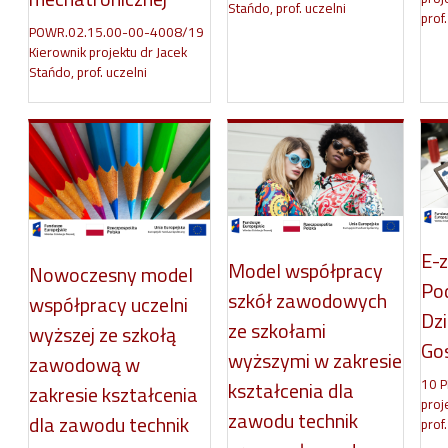
Stańdo, prof. uczelni
prof.
POWR.02.15.00-00-4008/19
Kierownik projektu dr Jacek
Stańdo, prof. uczelni
E-z
Model współpracy
Nowoczesny model
Po
szkół zawodowych
współpracy uczelni
Dzi
ze szkołami
wyższej ze szkołą
Go
wyższymi w zakresie
zawodową w
10 
kształcenia dla
zakresie kształcenia
proj
zawodu technik
dla zawodu technik
prof.