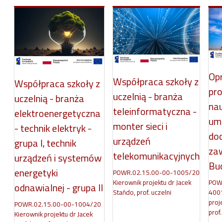
Op
Współpraca szkoły z
Współpraca szkoły z
pr
uczelnią - branża
uczelnią - branża
na
teleinformatyczna -
elektroenergetyczna
umi
monter sieci i
- technik elektryk -
do
urządzeń
grupa I, technik
za
telekomunikacyjnych
urządzeń i systemów
Bu
energetyki
POWR.02.15.00-00-1005/20
Kierownik projektu dr Jacek
POW
odnawialnej - grupa II
Stańdo, prof. uczelni
4001
proj
POWR.02.15.00-00-1004/20
prof.
Kierownik projektu dr Jacek