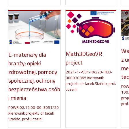
Ws
Math3DGeoVR
E-materiały dla
z u
project
branży: opieki
me
zdrowotnej, pomocy
2021-1-PL01-KA220-HED-
tec
000030365 Kierownik
społecznej, ochrony
projektu dr Jacek Stańdo, prof.
POW
bezpieczeństwa osób
uczelni
1003
i mienia
proj
prof.
POWR.02.15.00-00-3051/20
Kierownik projektu dr Jacek
Stańdo, prof. uczelni