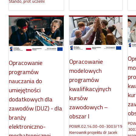
Stańdo, prof. uczelni
Op
Opracowanie
Opracowanie
mo
modelowych
programów
pr
programów
nauczania do
kwa
kwalifikacyjnych
umiejętności
ku
kursów
dodatkowych dla
za
zawodowych –
zawodów (DUZ) - dla
obs
obszar I
branży
POW
elektroniczno-
POWR.02.14.00-00-3003/19
3002
Kierownik projektu dr Jacek
mechatronicznej
proj